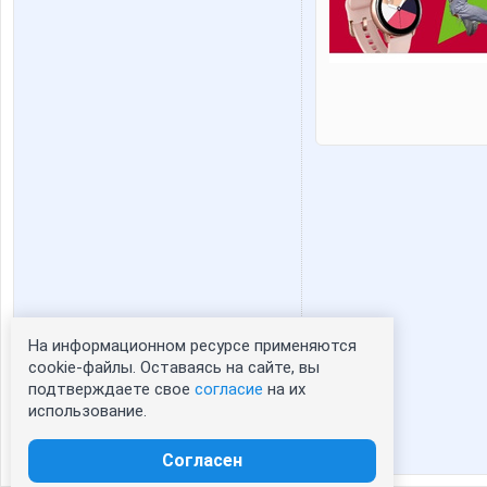
На информационном ресурсе применяются
Статистика портрета:
cookie-файлы. Оставаясь на сайте, вы
подтверждаете свое
согласие
на их
сейчас просматривают портрет - 0
использование.
зарегистрированные пользователи
посетившие портрет за 7 дней - 0
Согласен