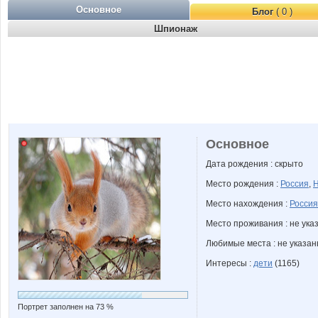
Основное
Блог
( 0 )
Шпионаж
Основное
Дата рождения : скрыто
Место рождения :
Россия
,
Н
Место нахождения :
Россия
Место проживания : не ука
Любимые места : не указа
Интересы :
дети
(1165)
Портрет заполнен на 73 %