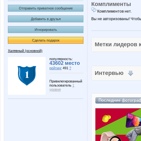
Комплименты
Отправить приватное сообщение
Комплиментов нет.
Вы не авторизованы! Чтоб
Добавить в друзья
Игнорировать
Сделать подарок
Метки лидеров
Халявный (основной)
популярность:
43602 место
рейтинг
491
?
Интервью
Привилегированный
пользователь
1
уровня
Последние
фотогра