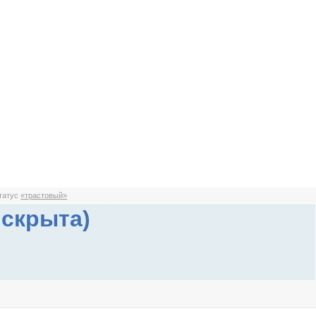
статус
«трастовый»
 скрыта)