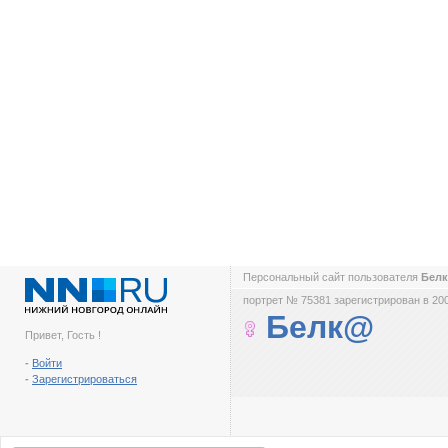
Персональный сайт пользователя
Бел
портрет № 75381 зарегистрирован в 200
Белк@
Привет, Гость !
-
Войти
-
Зарегистрироваться