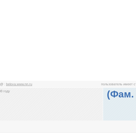
к@
:
belova.www.nn.ru
пользователь имеет 
(Фам.
8 году