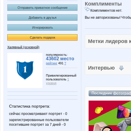
Комплименты
Отправить приватное сообщение
Комплиментов нет.
Вы не авторизованы! Чтоб
Добавить в друзья
Игнорировать
Сделать подарок
Метки лидеров
Халявный (основной)
популярность:
43602 место
рейтинг
491
?
Интервью
Привилегированный
пользователь
1
уровня
Последние
фотогра
Статистика портрета:
сейчас просматривают портрет - 0
зарегистрированные пользователи
посетившие портрет за 7 дней - 0