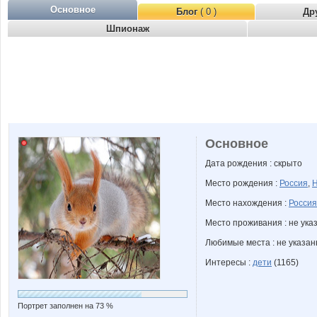
Основное
Блог
( 0 )
Др
Шпионаж
Основное
Дата рождения : скрыто
Место рождения :
Россия
,
Н
Место нахождения :
Россия
Место проживания : не ука
Любимые места : не указа
Интересы :
дети
(1165)
Портрет заполнен на 73 %